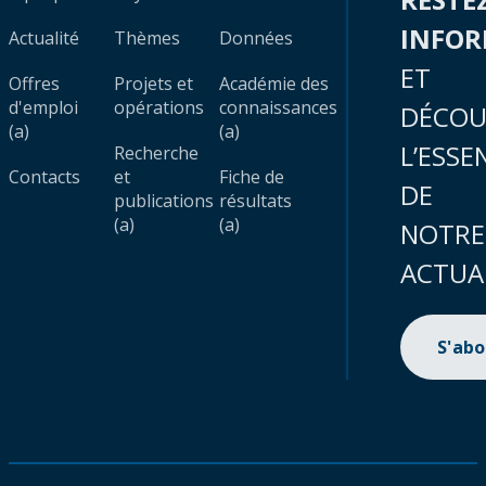
INFO
Actualité
Thèmes
Données
ET
Offres
Projets et
Académie des
d'emploi
opérations
connaissances
DÉCOU
(a)
(a)
L’ESSE
Recherche
Contacts
et
Fiche de
DE
publications
résultats
(a)
(a)
NOTRE
ACTUA
S'ab