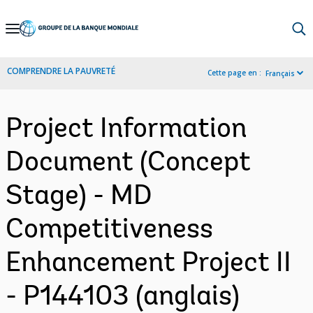
Skip
to
Main
COMPRENDRE LA PAUVRETÉ
Cette page en :
Français
Navigation
Project Information
Document (Concept
Stage) - MD
Competitiveness
Enhancement Project II
- P144103 (anglais)