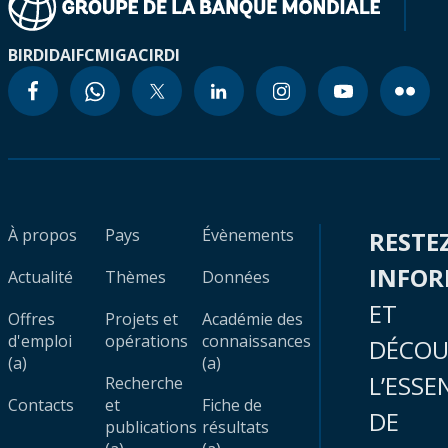
BIRD
IDA
IFC
MIGA
CIRDI
À propos
Pays
Évènements
RESTE
INFO
Actualité
Thèmes
Données
ET
Offres
Projets et
Académie des
d'emploi
opérations
connaissances
DÉCOU
(a)
(a)
L’ESSE
Recherche
Contacts
et
Fiche de
DE
publications
résultats