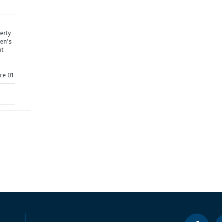
erty
men's
t
ce 01