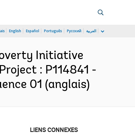
ais
English
Español
Português
Русский
العربية
verty Initiative
oject : P114841 -
ence 01 (anglais)
LIENS CONNEXES