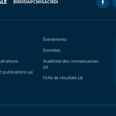
BIRD
IDA
IFC
MIGA
CIRDI
Évènements
Données
opérations
Académie des connaissances
(a)
 publications (a)
Fiche de résultats (a)