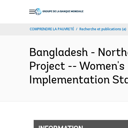
Skip
to
Main
COMPRENDRE LA PAUVRETÉ
Recherche et publications (a)
Navigation
Bangladesh - Northe
Project -- Women's
Implementation Stat