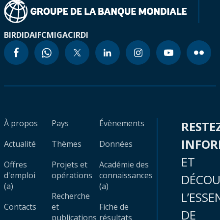
BIRD
IDA
IFC
MIGA
CIRDI
À propos
Pays
Évènements
RESTE
INFO
Actualité
Thèmes
Données
ET
Offres
Projets et
Académie des
d'emploi
opérations
connaissances
DÉCOU
(a)
(a)
L’ESSE
Recherche
Contacts
et
Fiche de
DE
publications
résultats