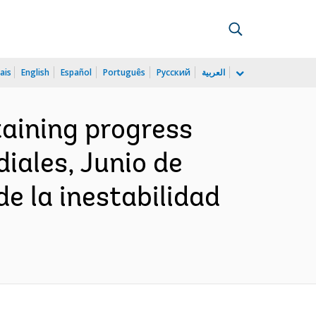
ais
English
Español
Português
Русский
العربية
taining progress
iales, Junio de
e la inestabilidad