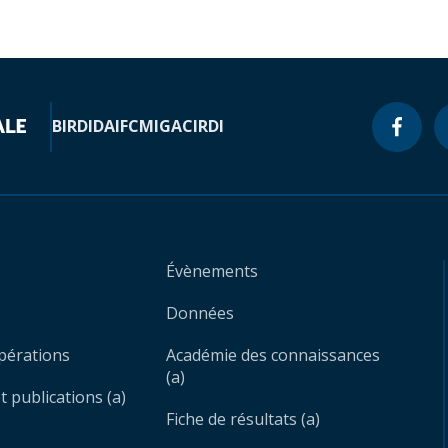
BIRD
IDA
IFC
MIGA
CIRDI
Évènements
Données
opérations
Académie des connaissances
(a)
 publications (a)
Fiche de résultats (a)