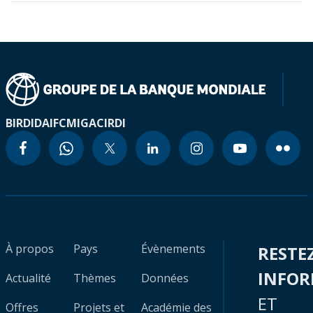
BIRD
IDA
IFC
MIGA
CIRDI
À propos
Pays
Évènements
RESTE
INFO
Actualité
Thèmes
Données
ET
Offres
Projets et
Académie des