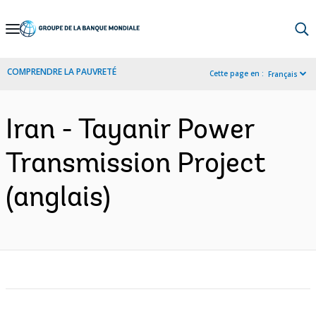
Skip
to
Main
COMPRENDRE LA PAUVRETÉ
Cette page en :
Français
Navigation
Iran - Tayanir Power
Transmission Project
(anglais)