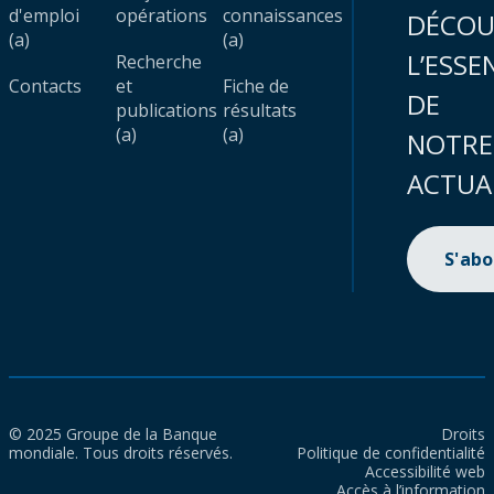
d'emploi
opérations
connaissances
DÉCOU
(a)
(a)
L’ESSE
Recherche
Contacts
et
Fiche de
DE
publications
résultats
(a)
(a)
NOTRE
ACTUA
S'ab
© 2025 Groupe de la Banque
Droits
mondiale. Tous droits réservés.
Politique de confidentialité
Accessibilité web
Accès à l’information