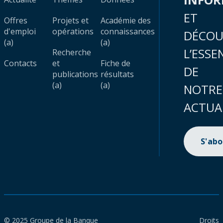
ET
Offres
Projets et
Académie des
d'emploi
opérations
connaissances
DÉCOU
(a)
(a)
L’ESSE
Recherche
Contacts
et
Fiche de
DE
publications
résultats
(a)
(a)
NOTRE
ACTUA
S'ab
© 2025 Groupe de la Banque
Droits