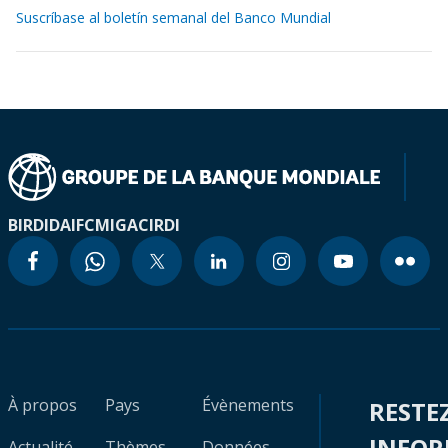
Suscríbase al boletín semanal del Banco Mundial
BIRD
IDA
IFC
MIGA
CIRDI
À propos
Pays
Évènements
RESTE
INFO
Actualité
Thèmes
Données