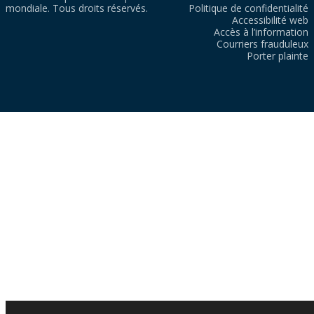
mondiale. Tous droits réservés.
Politique de confidentialité
Accessibilité web
Accès à l’information
Courriers frauduleux
Porter plainte