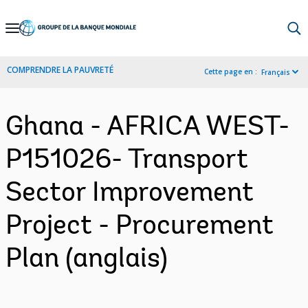
Skip
to
Main
COMPRENDRE LA PAUVRETÉ
Cette page en :
Français
Navigation
Ghana - AFRICA WEST-
P151026- Transport
Sector Improvement
Project - Procurement
Plan (anglais)