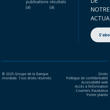
DE
publications
résultats
(a)
(a)
NOTRE
ACTUA
S'ab
© 2025 Groupe de la Banque
Droits
mondiale. Tous droits réservés.
Politique de confidentialité
Accessibilité web
Accès à l’information
Courriers frauduleux
Porter plainte