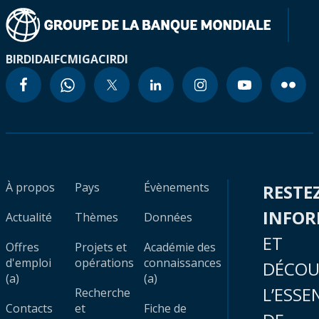
BIRD
IDA
IFC
MIGA
CIRDI
À propos
Pays
Évènements
RESTE
INFO
Actualité
Thèmes
Données
ET
Offres
Projets et
Académie des
d'emploi
opérations
connaissances
DÉCOU
(a)
(a)
L’ESSE
Recherche
Contacts
et
Fiche de