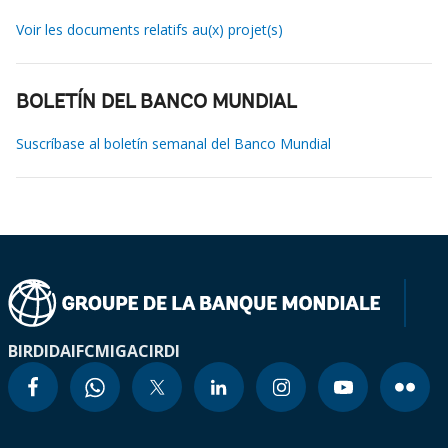
Voir les documents relatifs au(x) projet(s)
BOLETÍN DEL BANCO MUNDIAL
Suscríbase al boletín semanal del Banco Mundial
BIRD
IDA
IFC
MIGA
CIRDI