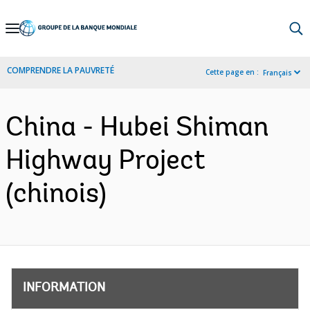
Skip
to
Main
COMPRENDRE LA PAUVRETÉ
Cette page en :
Français
Navigation
China - Hubei Shiman
Highway Project
(chinois)
INFORMATION