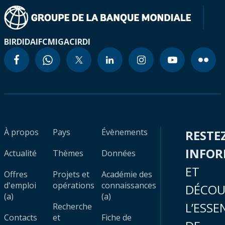
BIRD
IDA
IFC
MIGA
CIRDI
À propos
Pays
Évènements
RESTE
INFO
Actualité
Thèmes
Données
ET
Offres
Projets et
Académie des
d'emploi
opérations
connaissances
DÉCOU
(a)
(a)
L’ESSE
Recherche
Contacts
et
Fiche de