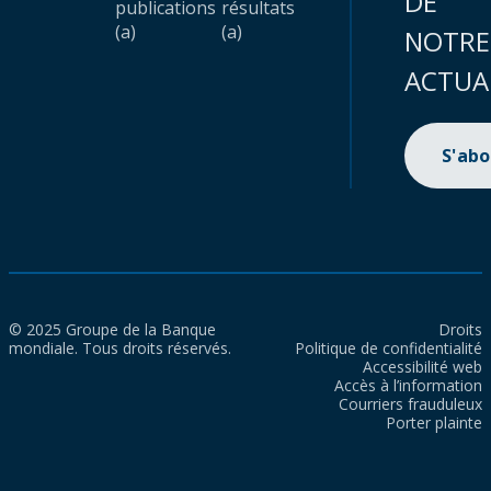
DE
publications
résultats
(a)
(a)
NOTRE
ACTUA
S'ab
© 2025 Groupe de la Banque
Droits
mondiale. Tous droits réservés.
Politique de confidentialité
Accessibilité web
Accès à l’information
Courriers frauduleux
Porter plainte