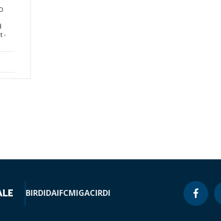
ND
d
t -
BIRD
IDA
IFC
MIGA
CIRDI