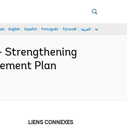
ais
English
Español
Português
Русский
العربية
 Strengthening
urement Plan
LIENS CONNEXES