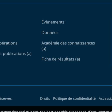
Évènements
Données
opérations
Académie des connaissances
(a)
 publications (a)
Fiche de résultats (a)
éservés.
Droits
Politique de confidentialité
Accessib
unctionality and give you the best possible experience. If you continu