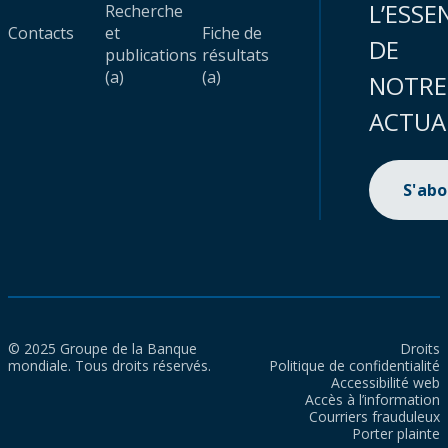
L’ESSE
Recherche
Contacts
et
Fiche de
DE
publications
résultats
(a)
(a)
NOTRE
ACTUA
S'ab
© 2025 Groupe de la Banque
Droits
mondiale. Tous droits réservés.
Politique de confidentialité
Accessibilité web
Accès à l’information
Courriers frauduleux
Porter plainte