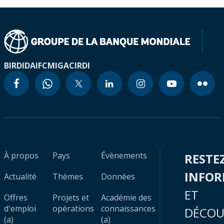
BIRD
IDA
IFC
MIGA
CIRDI
À propos
Pays
Évènements
RESTE
INFO
Actualité
Thèmes
Données
ET
Offres
Projets et
Académie des
d'emploi
opérations
connaissances
DÉCOU
(a)
(a)