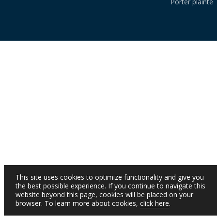
Porter plainte
This site uses cookies to optimize functionality and give you
the best possible experience. If you continue to navigate this
website beyond this page, cookies will be placed on your
browser. To learn more about cookies,
click here
.