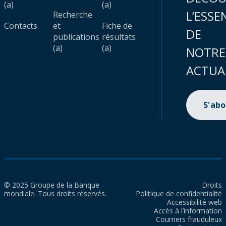
(a)
(a)
L’ESSE
Recherche
Contacts
et
Fiche de
DE
publications
résultats
(a)
(a)
NOTRE
ACTUA
S'ab
© 2025 Groupe de la Banque
Droits
mondiale. Tous droits réservés.
Politique de confidentialité
Accessibilité web
Accès à l’information
Courriers frauduleux