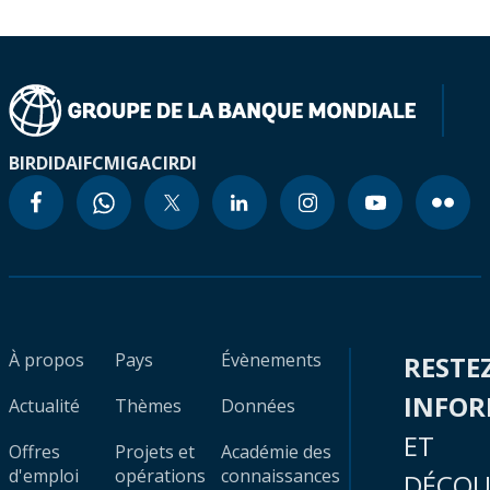
BIRD
IDA
IFC
MIGA
CIRDI
À propos
Pays
Évènements
RESTE
INFO
Actualité
Thèmes
Données
ET
Offres
Projets et
Académie des
d'emploi
opérations
connaissances
DÉCOU