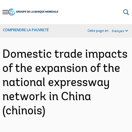
Skip
to
Main
COMPRENDRE LA PAUVRETÉ
Cette page en :
Français
Navigation
Domestic trade impacts
of the expansion of the
national expressway
network in China
(chinois)