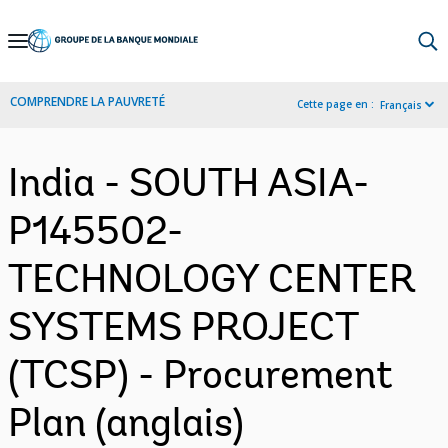
Skip
to
Main
COMPRENDRE LA PAUVRETÉ
Cette page en :
Français
Navigation
India - SOUTH ASIA-
P145502-
TECHNOLOGY CENTER
SYSTEMS PROJECT
(TCSP) - Procurement
Plan (anglais)