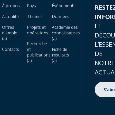
À propos
Pays
Évènements
RESTE
INFO
Actualité
Thèmes
Données
ET
Offres
Projets et
Académie des
d'emploi
opérations
connaissances
DÉCOU
(a)
(a)
L’ESSE
Recherche
Contacts
et
Fiche de
DE
publications
résultats
(a)
(a)
NOTRE
ACTUA
S'ab