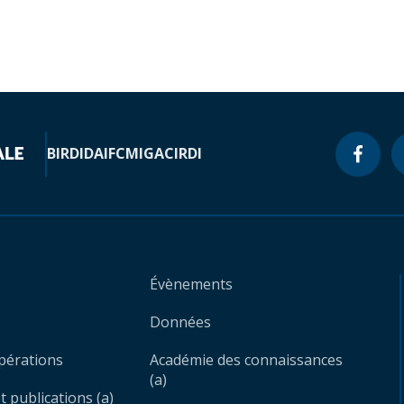
BIRD
IDA
IFC
MIGA
CIRDI
Évènements
Données
opérations
Académie des connaissances
(a)
 publications (a)