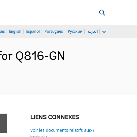
ais
English
Español
Português
Русский
العربية
 for Q816-GN
LIENS CONNEXES
Voir les documents relatifs au(x)
projet(s)