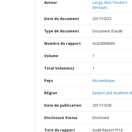
Auteur
Langa, Elvis Teodoro
Bernado;
Date du document
2017/10/23
Type de document
Document d'audit
Numéro du rapport
AUD0009639
Volume
1
Total Volume(s)
1
Pays
Mozambique,
Région
Eastern and Southern Af
Date de publication
2017/10/28
Disclosure Status
Disclosed
Titre du rapport
Audit Report FY16