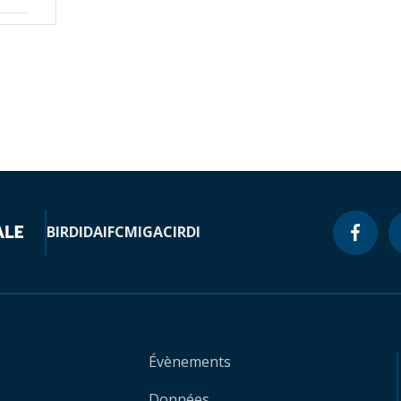
BIRD
IDA
IFC
MIGA
CIRDI
Évènements
Données