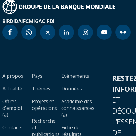
BIRD
IDA
IFC
MIGA
CIRDI
À propos
Pays
Évènements
RESTE
INFO
Actualité
Thèmes
Données
ET
Offres
Projets et
Académie des
d'emploi
opérations
connaissances
DÉCOU
(a)
(a)
L’ESSE
Recherche
Contacts
et
Fiche de
DE
publications
résultats