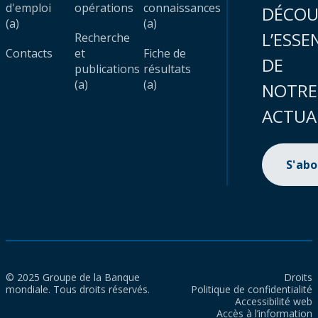
d'emploi
opérations
connaissances
DÉCOU
(a)
(a)
L’ESSE
Recherche
Contacts
et
Fiche de
DE
publications
résultats
(a)
(a)
NOTRE
ACTUA
S'ab
© 2025 Groupe de la Banque
Droits
mondiale. Tous droits réservés.
Politique de confidentialité
Accessibilité web
Accès à l’information