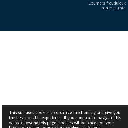
Courriers frauduleux
Porter plainte
This site uses cookies to optimize functionality and give you
the best possible experience. If you continue to navigate this
website beyond this page, cookies will be placed on your
browser. To learn more about cookies,
click here
.