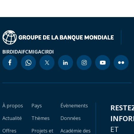
BIRD
IDA
IFC
MIGA
CIRDI
À propos
Pays
Évènements
RESTE
INFO
Actualité
Thèmes
Données
ET
Offres
Projets et
Académie des