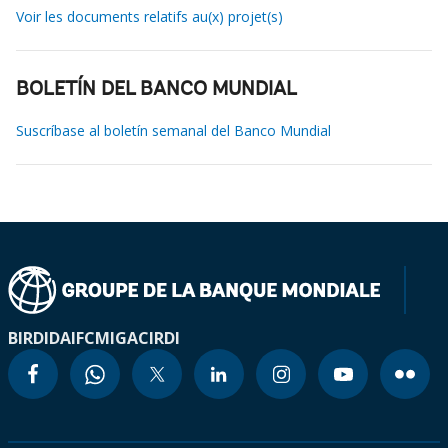
Voir les documents relatifs au(x) projet(s)
BOLETÍN DEL BANCO MUNDIAL
Suscríbase al boletín semanal del Banco Mundial
BIRD
IDA
IFC
MIGA
CIRDI