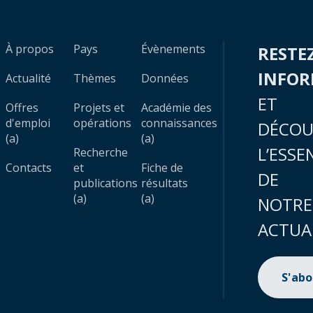
À propos
Pays
Évènements
RESTE
INFO
Actualité
Thèmes
Données
ET
Offres
Projets et
Académie des
d'emploi
opérations
connaissances
DÉCOU
(a)
(a)
L’ESSE
Recherche
Contacts
et
Fiche de
DE
publications
résultats
(a)
(a)
NOTRE
ACTUA
S'ab