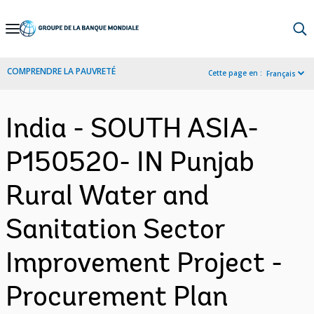
Skip
to
Main
COMPRENDRE LA PAUVRETÉ
Cette page en :
Français
Navigation
India - SOUTH ASIA-
P150520- IN Punjab
Rural Water and
Sanitation Sector
Improvement Project -
Procurement Plan