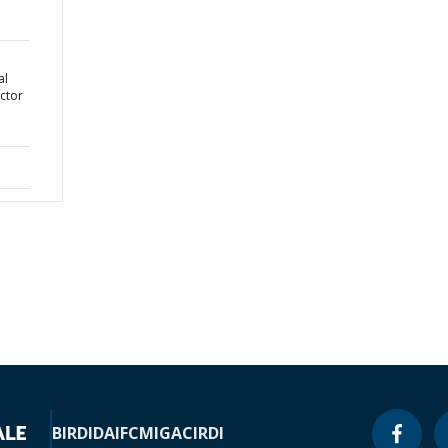
al
ctor
BIRD
IDA
IFC
MIGA
CIRDI