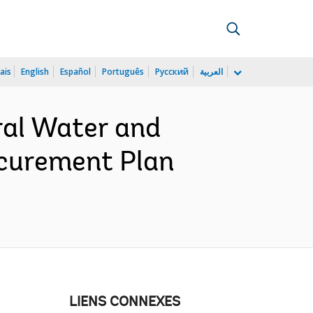
ais
English
Español
Português
Русский
العربية
ral Water and
ocurement Plan
LIENS CONNEXES