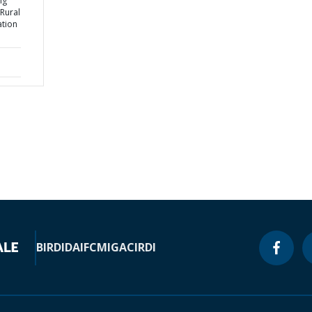
ng
Rural
ation
BIRD
IDA
IFC
MIGA
CIRDI