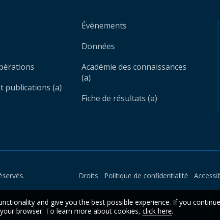
Évènements
Données
opérations
Académie des connaissances
(a)
 publications (a)
Fiche de résultats (a)
éservés.
Droits
Politique de confidentialité
Accessib
unctionality and give you the best possible experience. If you continu
n your browser. To learn more about cookies,
click here
.