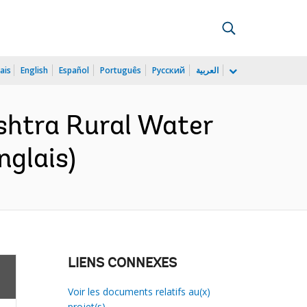
ais
English
Español
Português
Русский
العربية
shtra Rural Water
nglais)
LIENS CONNEXES
Voir les documents relatifs au(x)
projet(s)