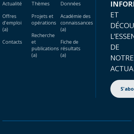
INFO
Actualité
Thèmes
Données
ET
Offres
Projets et
Académie des
d'emploi
opérations
connaissances
DÉCOU
(a)
(a)
L’ESSE
Recherche
Contacts
et
Fiche de
DE
publications
résultats
(a)
(a)
NOTRE
ACTUA
S'ab