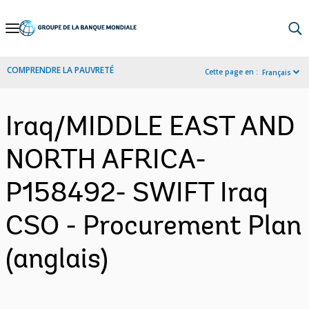
Skip
to
Main
COMPRENDRE LA PAUVRETÉ
Cette page en :
Français
Navigation
Iraq/MIDDLE EAST AND
NORTH AFRICA-
P158492- SWIFT Iraq
CSO - Procurement Plan
(anglais)