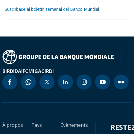
Suscríbase al boletín semanal del Banco Mundial
BIRD
IDA
IFC
MIGA
CIRDI
À propos
Pays
Évènements
RESTE