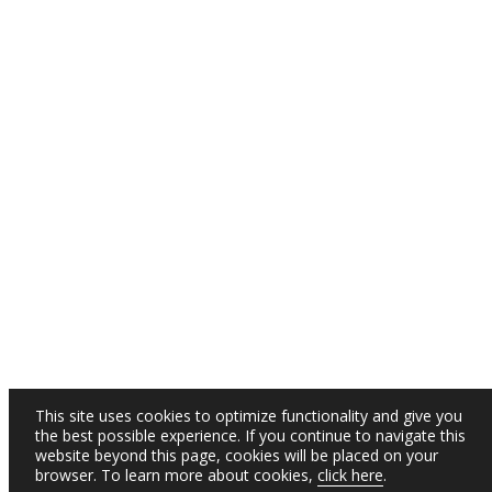
This site uses cookies to optimize functionality and give you
the best possible experience. If you continue to navigate this
website beyond this page, cookies will be placed on your
browser. To learn more about cookies,
click here
.