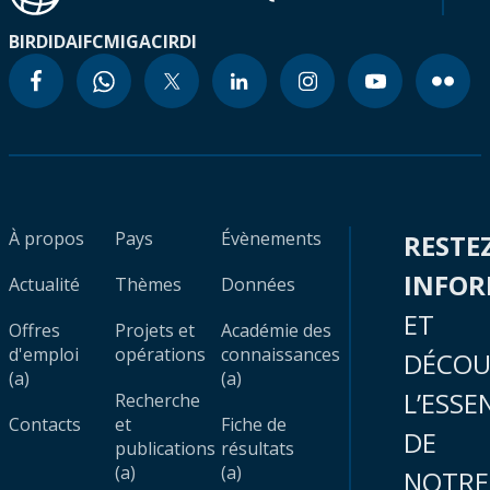
BIRD
IDA
IFC
MIGA
CIRDI
À propos
Pays
Évènements
RESTE
INFO
Actualité
Thèmes
Données
ET
Offres
Projets et
Académie des
d'emploi
opérations
connaissances
DÉCOU
(a)
(a)
L’ESSE
Recherche
Contacts
et
Fiche de
DE
publications
résultats
(a)
(a)
NOTRE