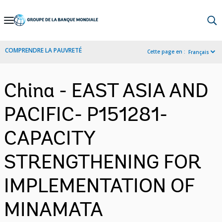
Skip
to
Main
COMPRENDRE LA PAUVRETÉ
Cette page en :
Français
Navigation
China - EAST ASIA AND
PACIFIC- P151281-
CAPACITY
STRENGTHENING FOR
IMPLEMENTATION OF
MINAMATA