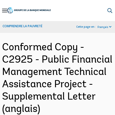
Skip
to
Main
COMPRENDRE LA PAUVRETÉ
Cette page en :
Français
Navigation
Conformed Copy -
C2925 - Public Financial
Management Technical
Assistance Project -
Supplemental Letter
(anglais)