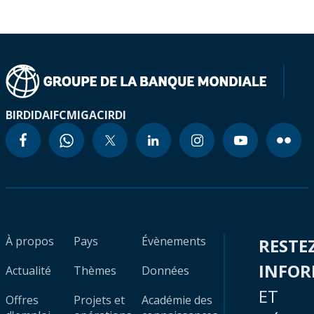
BIRD
IDA
IFC
MIGA
CIRDI
À propos
Pays
Évènements
RESTE
INFO
Actualité
Thèmes
Données
ET
Offres
Projets et
Académie des