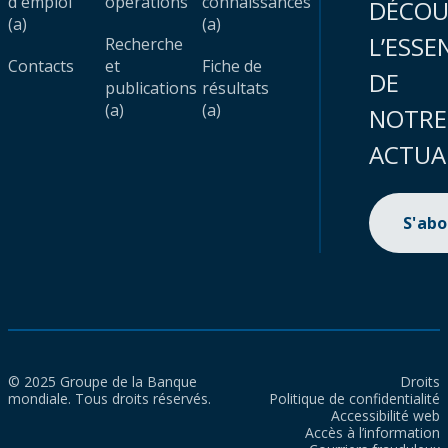
d'emploi
opérations
connaissances
DÉCOU
(a)
(a)
L’ESSE
Recherche
Contacts
et
Fiche de
DE
publications
résultats
(a)
(a)
NOTRE
ACTUA
S'ab
© 2025 Groupe de la Banque
Droits
mondiale. Tous droits réservés.
Politique de confidentialité
Accessibilité web
Accès à l’information