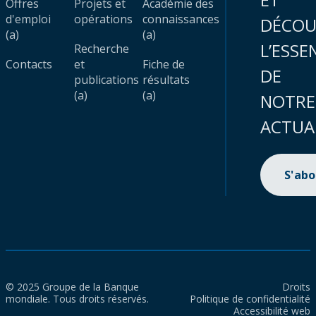
Offres
Projets et
Académie des
d'emploi
opérations
connaissances
DÉCOU
(a)
(a)
L’ESSE
Recherche
Contacts
et
Fiche de
DE
publications
résultats
(a)
(a)
NOTRE
ACTUA
S'ab
© 2025 Groupe de la Banque
Droits
mondiale. Tous droits réservés.
Politique de confidentialité
Accessibilité web