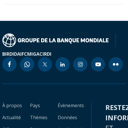
BIRD
IDA
IFC
MIGA
CIRDI
À propos
Pays
Évènements
RESTE
INFO
Actualité
Thèmes
Données
ET