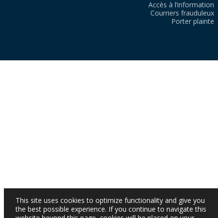
Accès à l’information
Courriers frauduleux
Porter plainte
This site uses cookies to optimize functionality and give you
the best possible experience. If you continue to navigate this
website beyond this page, cookies will be placed on your