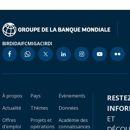
BIRD
IDA
IFC
MIGA
CIRDI
À propos
Pays
Évènements
RESTE
INFO
Actualité
Thèmes
Données
ET
Offres
Projets et
Académie des
d'emploi
opérations
connaissances
DÉCOU