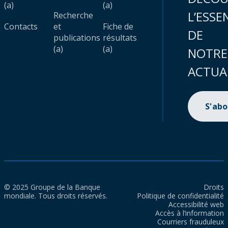
(a)
(a)
L’ESSE
Recherche
Contacts
et
Fiche de
DE
publications
résultats
(a)
(a)
NOTRE
ACTUA
S'ab
© 2025 Groupe de la Banque
Droits
mondiale. Tous droits réservés.
Politique de confidentialité
Accessibilité web
Accès à l’information
Courriers frauduleux