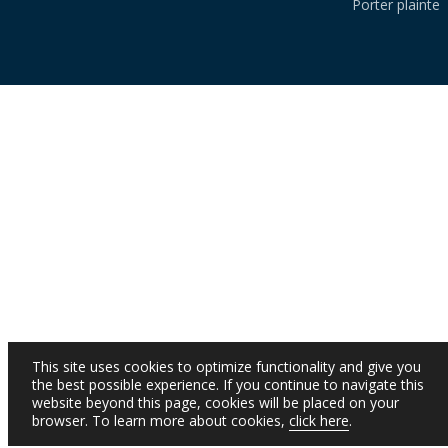
Porter plainte
This site uses cookies to optimize functionality and give you
the best possible experience. If you continue to navigate this
website beyond this page, cookies will be placed on your
browser. To learn more about cookies,
click here
.