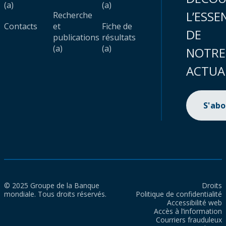
(a)
(a)
L’ESSE
Recherche
Contacts
et
Fiche de
DE
publications
résultats
(a)
(a)
NOTRE
ACTUA
S'ab
© 2025 Groupe de la Banque
Droits
mondiale. Tous droits réservés.
Politique de confidentialité
Accessibilité web
Accès à l’information
Courriers frauduleux