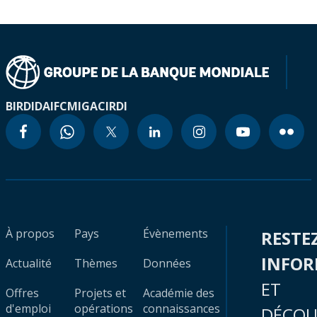
BIRD
IDA
IFC
MIGA
CIRDI
À propos
Pays
Évènements
RESTE
INFO
Actualité
Thèmes
Données
ET
Offres
Projets et
Académie des
d'emploi
opérations
connaissances
DÉCOU