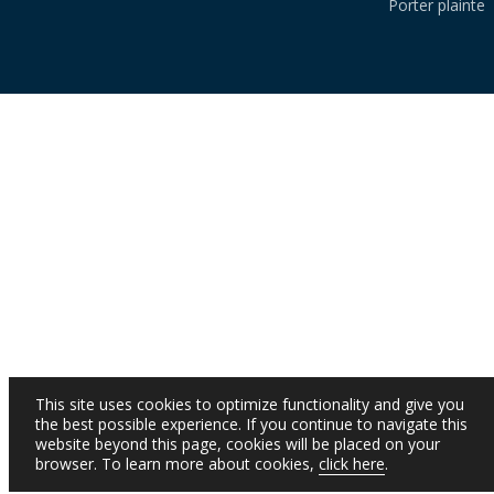
Porter plainte
This site uses cookies to optimize functionality and give you
the best possible experience. If you continue to navigate this
website beyond this page, cookies will be placed on your
browser. To learn more about cookies,
click here
.