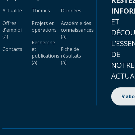
INFO
Actualité
Thèmes
Données
ET
Offres
Projets et
Académie des
d'emploi
opérations
connaissances
DÉCOU
(a)
(a)
L’ESSE
Recherche
Contacts
et
Fiche de
DE
publications
résultats
(a)
(a)
NOTRE
ACTUA
S'ab