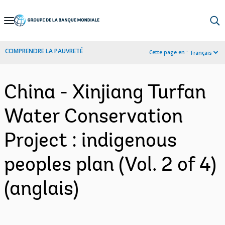
Skip
to
Main
COMPRENDRE LA PAUVRETÉ
Cette page en :
Français
Navigation
China - Xinjiang Turfan
Water Conservation
Project : indigenous
peoples plan (Vol. 2 of 4)
(anglais)