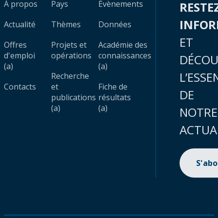
À propos
Pays
Évènements
RESTE
INFO
Actualité
Thèmes
Données
ET
Offres
Projets et
Académie des
d'emploi
opérations
connaissances
DÉCOU
(a)
(a)
L’ESSE
Recherche
Contacts
et
Fiche de
DE
publications
résultats
(a)
(a)
NOTRE
ACTUA
S'ab