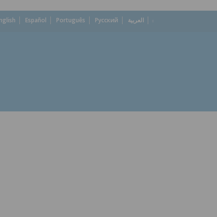
nglish
Español
Português
Русский
العربية
dropdown