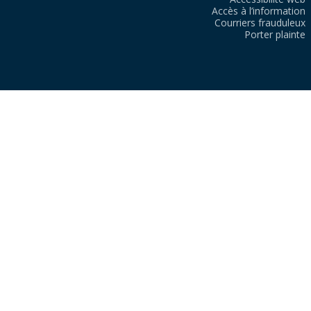
Accès à l’information
Courriers frauduleux
Porter plainte