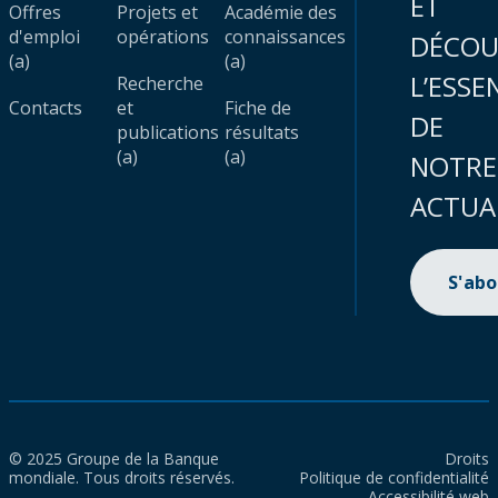
ET
Offres
Projets et
Académie des
d'emploi
opérations
connaissances
DÉCOU
(a)
(a)
L’ESSE
Recherche
Contacts
et
Fiche de
DE
publications
résultats
(a)
(a)
NOTRE
ACTUA
S'ab
© 2025 Groupe de la Banque
Droits
mondiale. Tous droits réservés.
Politique de confidentialité
Accessibilité web