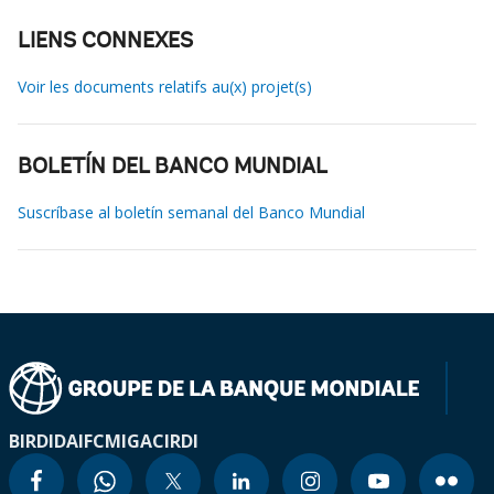
LIENS CONNEXES
Voir les documents relatifs au(x) projet(s)
BOLETÍN DEL BANCO MUNDIAL
Suscríbase al boletín semanal del Banco Mundial
BIRD
IDA
IFC
MIGA
CIRDI