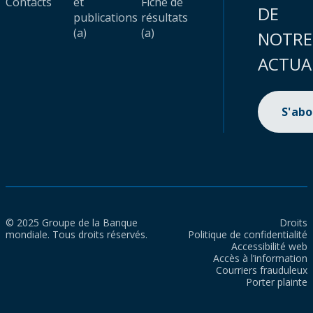
Contacts
et
Fiche de
DE
publications
résultats
(a)
(a)
NOTRE
ACTUA
S'ab
© 2025 Groupe de la Banque
Droits
mondiale. Tous droits réservés.
Politique de confidentialité
Accessibilité web
Accès à l’information
Courriers frauduleux
Porter plainte