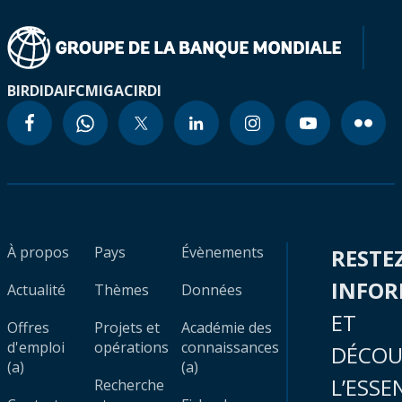
BIRD
IDA
IFC
MIGA
CIRDI
À propos
Pays
Évènements
RESTE
INFO
Actualité
Thèmes
Données
ET
Offres
Projets et
Académie des
d'emploi
opérations
connaissances
DÉCOU
(a)
(a)
L’ESSE
Recherche