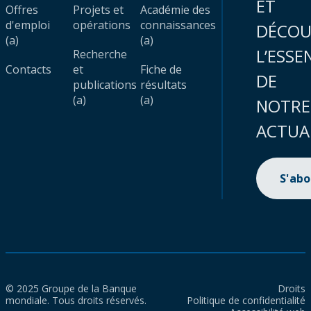
ET
Offres
Projets et
Académie des
d'emploi
opérations
connaissances
DÉCOU
(a)
(a)
L’ESSE
Recherche
Contacts
et
Fiche de
DE
publications
résultats
(a)
(a)
NOTRE
ACTUA
S'ab
© 2025 Groupe de la Banque
Droits
mondiale. Tous droits réservés.
Politique de confidentialité